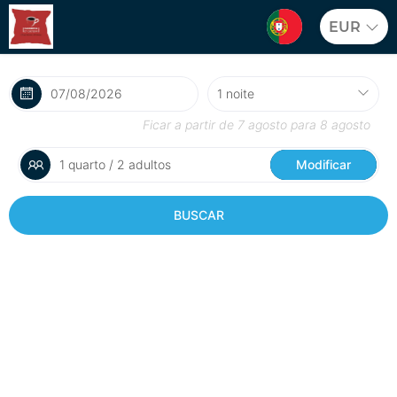
EUR
Ficar a partir de
7 agosto
para
8 agosto
1 quarto / 2 adultos
Modificar