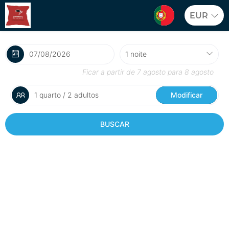
EUR
Ficar a partir de
7 agosto
para
8 agosto
1 quarto / 2 adultos
Modificar