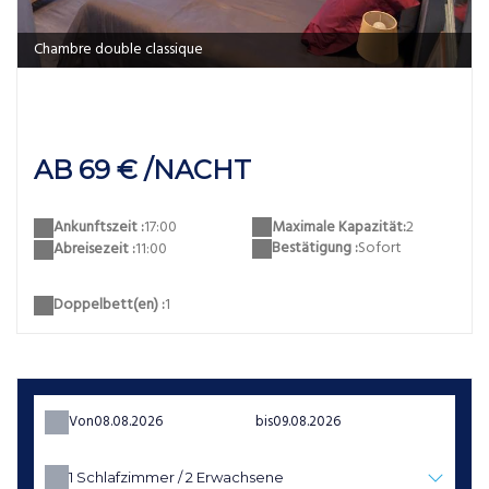
Chambre double classique
AB 69 € /NACHT
Maximale Kapazität:
2
Ankunftszeit :
17:00
Bestätigung :
Sofort
Abreisezeit :
11:00
Doppelbett(en) :
1
Von
bis
1
Schlafzimmer /
2
Erwachsene