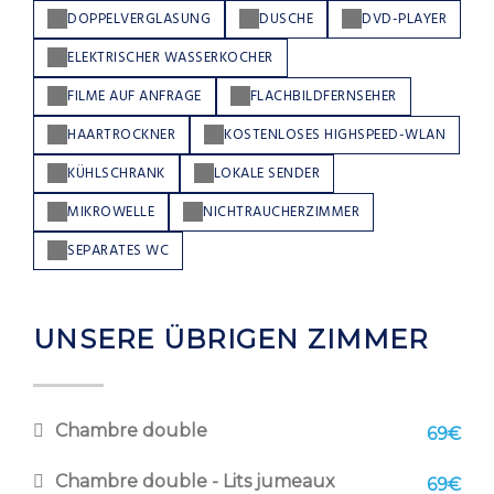
DOPPELVERGLASUNG
DUSCHE
DVD-PLAYER
ELEKTRISCHER WASSERKOCHER
FILME AUF ANFRAGE
FLACHBILDFERNSEHER
HAARTROCKNER
KOSTENLOSES HIGHSPEED-WLAN
KÜHLSCHRANK
LOKALE SENDER
MIKROWELLE
NICHTRAUCHERZIMMER
SEPARATES WC
UNSERE ÜBRIGEN ZIMMER
Chambre double
69€
Chambre double - Lits jumeaux
69€