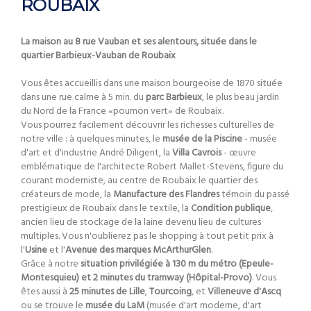
ROUBAIX
La maison au 8 rue Vauban et ses alentours, située dans le
quartier Barbieux-Vauban de Roubaix
Vous êtes accueillis dans une maison bourgeoise de 1870 située
dans une rue calme à 5 min. du
parc Barbieux
, le plus beau jardin
du Nord de la France «poumon vert» de Roubaix.
Vous pourrez facilement découvrir les richesses culturelles de
notre ville : à quelques minutes, le
musée de la Piscine
- musée
d'art et d'industrie André Diligent, la
Villa Cavrois
- œuvre
emblématique de l'architecte Robert Mallet-Stevens, figure du
courant moderniste, au centre de Roubaix le quartier des
créateurs de mode, la
Manufacture des Flandres
témoin du passé
prestigieux de Roubaix dans le textile, la
Condition publique
,
ancien lieu de stockage de la laine devenu lieu de cultures
multiples. Vous n'oublierez pas le shopping à tout petit prix à
l'
Usine
et l'
Avenue des marques McArthurGlen
.
Grâce à notre
situation privilégiée à 130 m du métro (Epeule-
Montesquieu) et 2 minutes du tramway (Hôpital-Provo)
. Vous
êtes aussi à
25 minutes de Lille
,
Tourcoing
, et
Villeneuve d'Ascq
ou se trouve le
musée du LaM
(musée d'art moderne, d'art