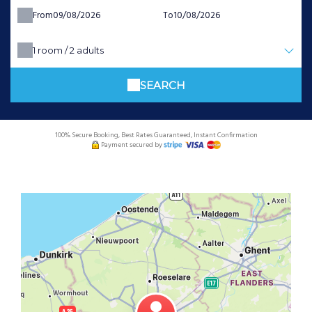
From
To
1
room /
2
adults
SEARCH
100% Secure Booking, Best Rates Guaranteed, Instant Confirmation
Payment secured by