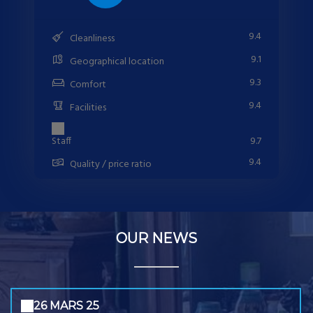
9.4
Cleanliness
9.1
Geographical location
9.3
Comfort
9.4
Facilities
Staff
9.7
9.4
Quality / price ratio
OUR NEWS
26 MARS 25