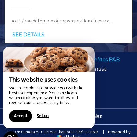
Rodin/Bourdelle. Corps à corpsExposition du 1er ma...
SEE DETAILS
Camera et Caetera Chambres d'hôtes B&B
Camera et Caetera Chambres d'hôtes B&B
8 Rue Vauban,
This website uses cookies
59100 ROUBAIX - FRANCE
We use cookies to provide you with the
+33 6 11 40 43 08
best user experience. You can choose
Contact by mail
which cookies you want to allow and
revoke your choices at any time.
Accept
Set up
|
Legal notice
Terms of sales
© 2026 Camera et Caetera Chambres d'hôtes B&B
|
Powered by