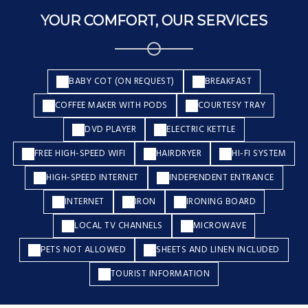
YOUR COMFORT, OUR SERVICES
BABY COT (ON REQUEST)
BREAKFAST
COFFEE MAKER WITH PODS
COURTESY TRAY
DVD PLAYER
ELECTRIC KETTLE
FREE HIGH-SPEED WIFI
HAIRDRYER
HI-FI SYSTEM
HIGH-SPEED INTERNET
INDEPENDENT ENTRANCE
INTERNET
IRON
IRONING BOARD
LOCAL TV CHANNELS
MICROWAVE
PETS NOT ALLOWED
SHEETS AND LINEN INCLUDED
TOURIST INFORMATION