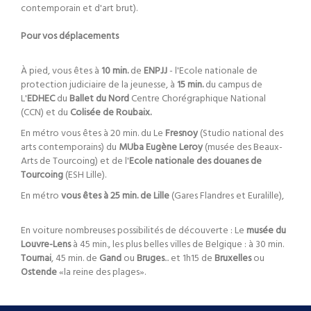
contemporain et d'art brut).
Pour vos déplacements
À pied, vous êtes à
10 min.
de
ENPJJ
- l'Ecole nationale de
protection judiciaire de la jeunesse, à
15 min.
du campus de
L'
EDHEC
du
Ballet du Nord
Centre Chorégraphique National
(CCN) et du
Colisée de Roubaix.
En métro vous êtes à 20 min. du Le
Fresnoy
(Studio national des
arts contemporains)
du
MUba Eugène Leroy
(musée des Beaux-
Arts de Tourcoing) et de l'
Ecole nationale des douanes de
Tourcoing
(ESH Lille).
En métro
vous êtes à 25 min. de Lille
(Gares Flandres et Euralille),
En voiture nombreuses possibilités de découverte : Le
musée du
Louvre-Lens
à 45 min., les plus belles villes de Belgique : à 30 min.
Tournai
, 45 min. de
Gand
ou
Bruges
... et 1h15 de
Bruxelles
ou
Ostende
«la reine des plages».