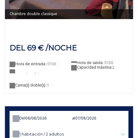
Chambre double classique
DEL 69 € /NOCHE
Hora de salida :
11:00
Hora de entrada :
17:00
Capacidad máxima:
2
Cama(s) doble(s) :
1
Del
al
1
habitación /
2
adultos