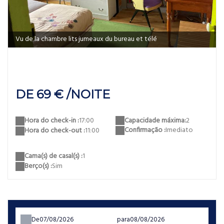
Vu de la chambre lits jumeaux du bureau et télé
DE 69 € /NOITE
Capacidade máxima:
2
Hora do check-in :
17:00
Confirmação :
Imediato
Hora do check-out :
11:00
Cama(s) de casal(s) :
1
Berço(s) :
Sim
De
para