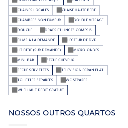
BOUILLOIRE ÉLECTRIQUE
CAFETIÈRE
CHAÎNES LOCALES
CHAISE HAUTE BÉBÉ
CHAMBRES NON FUMEUR
DOUBLE VITRAGE
DOUCHE
DRAPS ET LINGES COMPRIS
FILMS À LA DEMANDE
LECTEUR DE DVD
LIT BÉBÉ (SUR DEMANDE)
MICRO-ONDES
MINI-BAR
SÈCHE CHEVEUX
SÈCHE SERVIETTES
TÉLÉVISION ÉCRAN PLAT
TOILETTES SÉPARÉES
WC SÉPARÉS
WI-FI HAUT DÉBIT GRATUIT
NOSSOS OUTROS QUARTOS