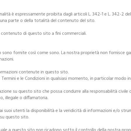
inalità è espressamente proibita dagli articoli L. 342-1 e L. 342-2 del
i una parte o della totalità del contenuto del sito.
l contenuto di questo sito a fini commerciali.
o sono fornite così come sono. La nostra proprietà non fornisce gar
mazioni.
nformazioni contenute in questo sito.
re i Termini e le Condizioni in qualsiasi momento, in particolar modo 
ione su questo sito che possa condurre alla responsabilità civile 
, illegale o diffamatoria.
i suoi utenti la disponibilità e la veridicità di informazioni e/o str
 su questo sito.
tuale a questo sito non ricadono sotto il controllo della nostra pro