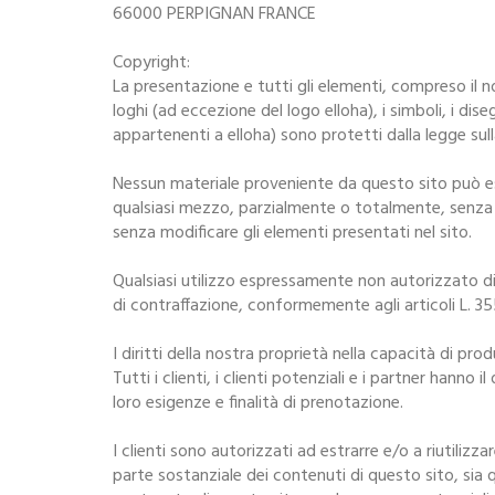
66000 PERPIGNAN FRANCE
Copyright:
La presentazione e tutti gli elementi, compreso il n
loghi (ad eccezione del logo elloha), i simboli, i diseg
appartenenti a elloha) sono protetti dalla legge sul
Nessun materiale proveniente da questo sito può ess
qualsiasi mezzo, parzialmente o totalmente, senza 
senza modificare gli elementi presentati nel sito.
Qualsiasi utilizzo espressamente non autorizzato di q
di contraffazione, conformemente agli articoli L. 355
I diritti della nostra proprietà nella capacità di pr
Tutti i clienti, i clienti potenziali e i partner hanno 
loro esigenze e finalità di prenotazione.
I clienti sono autorizzati ad estrarre e/o a riutilizz
parte sostanziale dei contenuti di questo sito, sia q