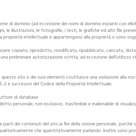
ome di dominio (ad eccezione dei nomi di dominio inizianti con ello
ni, le illustrazioni, le fotografie, i testi, le grafiche ed altri file p
la proprietà intellettuale e appartengono alla proprietà o sono sog
ere copiato, riprodotto, modificato, ripubblicato, caricato, distor
una preliminare autorizzazione scritta, ad eccezione dell'utilizzo
uesto sito o dei suoi elementi costituisce una violazione alla nostr
-2 e successivi del Codice della Proprietà Intellettuale.
oduttore di database
il diritto personale, non esclusivo, trasferibile e inalienabile di visu
are parti dei contenuti del sito ai fini della visione personale, purché
ualitativamente che quantitativamente parlando. Inoltre sono proibiti