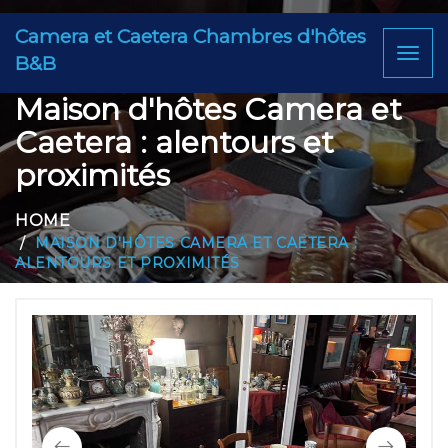
Camera et Caetera Chambres d'hôtes
Toggl
B&B
naviga
Maison d'hôtes Camera et
Caetera : alentours et
proximités
HOME
MAISON D'HÔTES CAMERA ET CAETERA :
ALENTOURS ET PROXIMITÉS