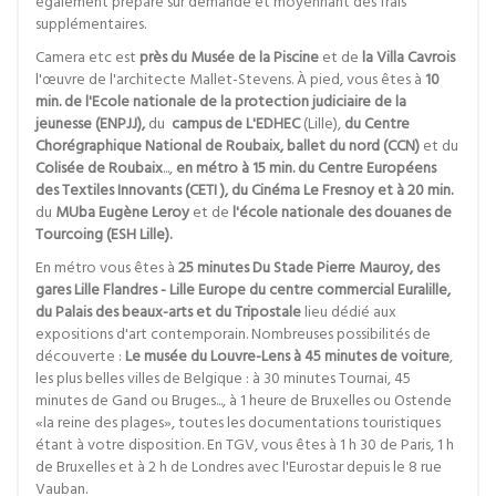
également préparé sur demande et moyennant des frais
supplémentaires.
Camera etc est
près du Musée de la Piscine
et de
la Villa Cavrois
l'œuvre de l'architecte Mallet-Stevens. À pied, vous êtes à
10
min. de l'Ecole nationale de la protection judiciaire de la
jeunesse (ENPJJ),
du
campus de L'EDHEC
(Lille),
du Centre
Chorégraphique National de Roubaix, ballet du nord (CCN)
et du
Colisée de Roubaix
...,
en métro à 15 min. du Centre Européens
des Textiles Innovants (CETI ), du Cinéma Le Fresnoy et à 20 min.
du
MUba Eugène Leroy
et de
l'école nationale des douanes de
Tourcoing (ESH Lille).
En métro vous êtes à
25 minutes Du Stade Pierre Mauroy, des
gares Lille Flandres - Lille Europe du centre commercial Euralille,
du Palais des beaux-arts et du Tripostale
lieu dédié aux
expositions d'art contemporain. Nombreuses possibilités de
découverte :
Le musée du Louvre-Lens à 45 minutes de voiture
,
les plus belles villes de Belgique : à 30 minutes Tournai, 45
minutes de Gand ou Bruges..., à 1 heure de Bruxelles ou Ostende
«la reine des plages», toutes les documentations touristiques
étant à votre disposition. En TGV, vous êtes à 1 h 30 de Paris, 1 h
de Bruxelles et à 2 h de Londres avec l'Eurostar depuis le 8 rue
Vauban.