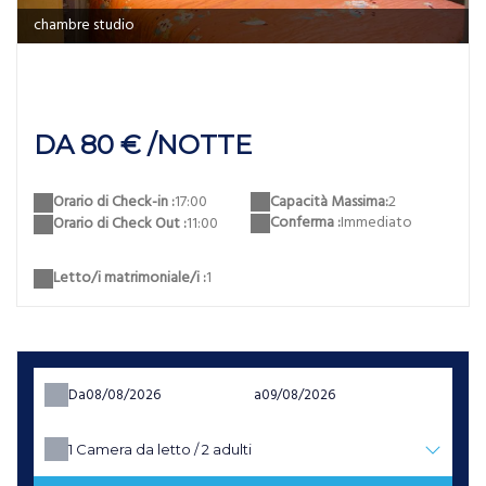
chambre studio
DA 80 € /NOTTE
Capacità Massima:
2
Orario di Check-in :
17:00
Conferma :
Immediato
Orario di Check Out :
11:00
Letto/i matrimoniale/i :
1
Da
a
1
Camera da letto /
2
adulti